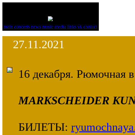
MARKSCHEIDER KUNST
NEWS
main
concerts
news
music
media
links
vk
contact
27.11.2021
16 декабря. Рюмочная 
MARKSCHEIDER KUN
БИЛЕТЫ:
ryumochnaya.