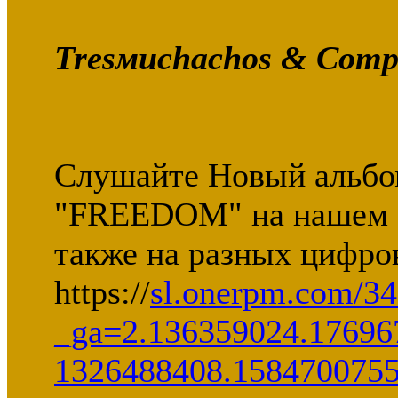
Tresмuchachos & Comp
Слушайте Новый альбом
"FREEDOM" на нашем са
также на разных цифро
https://
sl.onerpm.com/3
_ga=2.136359024.17696
1326488408.158470075