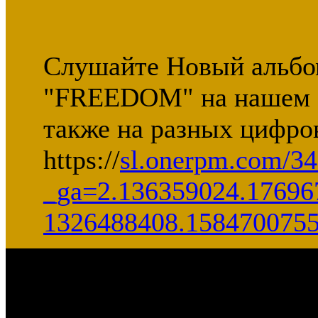
Слушайте Новый альбом
"FREEDOM" на нашем са
также на разных цифро
https://
sl.onerpm.com/3
_ga=2.136359024.17696
1326488408.158470075
Всего новостей - 488, стра