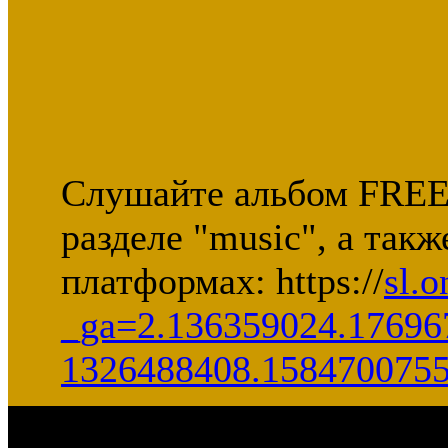
Слушайте альбом FREE
разделе "music", а так
платформах: https://
sl.
_ga=2.136359024.17696
1326488408.158470075