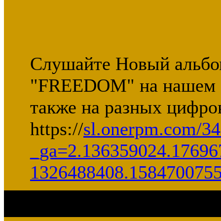
Слушайте Новый альбом
"FREEDOM" на нашем са
также на разных цифро
https://
sl.onerpm.com/3
_ga=2.136359024.17696
1326488408.158470075