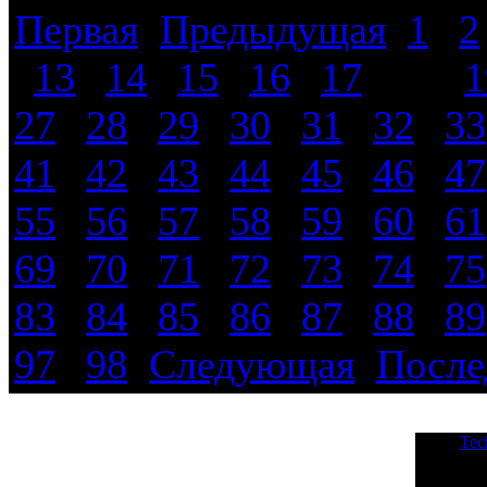
Первая
Предыдущая
1
|
2
|
13
|
14
|
15
|
16
|
17
|
18
|
1
27
|
28
|
29
|
30
|
31
|
32
|
33
41
|
42
|
43
|
44
|
45
|
46
|
47
55
|
56
|
57
|
58
|
59
|
60
|
61
69
|
70
|
71
|
72
|
73
|
74
|
75
83
|
84
|
85
|
86
|
87
|
88
|
89
97
|
98
Следующая
После
Tec
© 2000-2