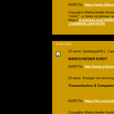
БИЛЕТЫ:
https://www.16tons
Слушайте Markscheider Kuns
"music", а также на разных
https://
sl.onerpm.com/341603
1326488408.1584700755
13.06.2022
24 июня. ГрибоедовHILL. Сан
MARKSCHEIDER KUNST
БИЛЕТЫ:
http://www.griboe
25 июня. Концерт на теплохо
Tresмuchachos & Companer
БИЛЕТЫ:
https://vk.com/clu
Слушайте Markscheider Kuns