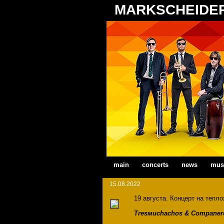
MARKSCHEIDE
main
concerts
news
mus
15.08.2022
19 августа. Концерт на тепло
Tresмuchachos & Companer