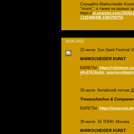
Слушайте Markscheider Kuns
"music", а также на разных
https://
sl.onerpm.com/341603
1326488408.1584700755
29.06.2022
22 июля. Sun Spirit Festival 
MARKSCHEIDER KUNST
БИЛЕТЫ:
https://cbiletom.r
id=2767&utm_source=siteg
'
29 июля. Китайский летчик Д
Tresмuchachos & Companer
БИЛЕТЫ:
https://moscow.qt
30 июля. 16 ТОНН. Москва
MARKSCHEIDER KUNST