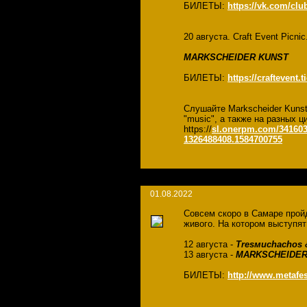
БИЛЕТЫ:
https://vk.com/clu
20 августа. Craft Event Picni
MARKSCHEIDER KUNST
БИЛЕТЫ:
https://craftevent.t
Слушайте Markscheider Kuns
"music", а также на разных
https://
sl.onerpm.com/341603
1326488408.1584700755
01.08.2022
Совсем скоро в Самаре про
живого. На котором выступят
12 августа -
Tresмuchachos 
13 августа -
MARKSCHEIDER
БИЛЕТЫ:
http://www.metafest