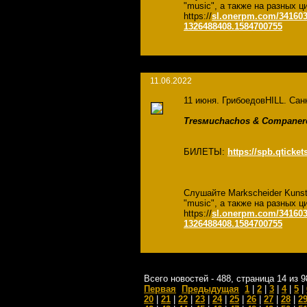
"music", а также на разных
https://
sl.onerpm.com/341603
1326488408.1584700755
11.06.2022
11 июня. ГрибоедовHILL. Санк
Tresмuchachos & Companer
БИЛЕТЫ:
https://spb.qtick
Слушайте Markscheider Kuns
"music", а также на разных
https://
sl.onerpm.com/341603
1326488408.1584700755
Всего новостей - 488, страница 14 из 9
Первая
Предыдущая
1
|
2
|
3
|
4
|
5
|
20
|
21
|
22
|
23
|
24
|
25
|
26
|
27
|
28
|
2