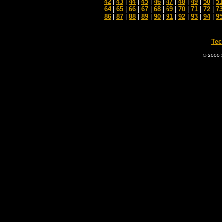
42
|
43
|
44
|
45
|
46
|
47
|
48
|
49
|
50
|
5
64
|
65
|
66
|
67
|
68
|
69
|
70
|
71
|
72
|
7
86
|
87
|
88
|
89
|
90
|
91
|
92
|
93
|
94
|
9
Tec
© 2000