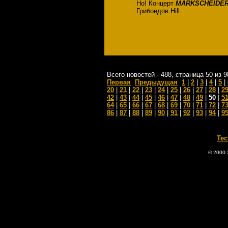
Но! Концерт
MARKSCHEIDE
Грибоедов Hill.
Всего новостей - 488, страница 50 из 9
Первая
Предыдущая
1
|
2
|
3
|
4
|
5
|
20
|
21
|
22
|
23
|
24
|
25
|
26
|
27
|
28
|
2
42
|
43
|
44
|
45
|
46
|
47
|
48
|
49
|
50
|
5
64
|
65
|
66
|
67
|
68
|
69
|
70
|
71
|
72
|
7
86
|
87
|
88
|
89
|
90
|
91
|
92
|
93
|
94
|
9
Tec
© 2000