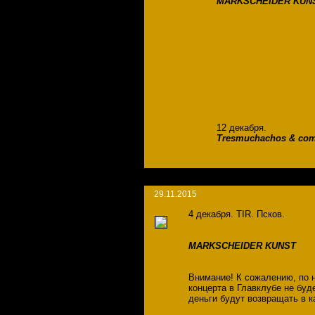
MARKSCHEIDER KUN
12 декабря.
Tresmuchachos & co
29.11.2015
4 декабря. TIR. Псков.
MARKSCHEIDER KUNST
Внимание! К сожалению, по 
концерта в Главклубе не буд
деньги будут возвращать в к