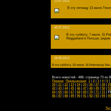
12.07.2012
В эту пятницу 13 июля Tres
05.07.2012
В эту субботу, 7 июля, St.P
Reggaeland в Польше, рядом 
28.06.2012
В эту субботу, 30 июня, St.Petersburg Sk
Всего новостей - 488, страница 73 из 9
Первая
Предыдущая
1
|
2
|
3
|
4
|
5
|
20
|
21
|
22
|
23
|
24
|
25
|
26
|
27
|
28
|
2
42
|
43
|
44
|
45
|
46
|
47
|
48
|
49
|
50
|
5
64
|
65
|
66
|
67
|
68
|
69
|
70
|
71
|
72
|
7
86
|
87
|
88
|
89
|
90
|
91
|
92
|
93
|
94
|
9
Tec