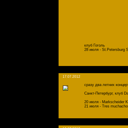
клуб Гоголь
28 июля - St.Petersburg 
17.07.2012
сразу два летних концер
Санкт-Петербург, клуб D
20 июля - Markscheider K
21 июля - Tres muchach