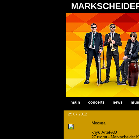
MARKSCHEIDE
main
concerts
news
mus
25.07.2012
Москва
клуб ArteFAQ
27 июля - Markscheider K