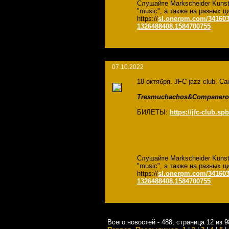
Слушайте Markscheider Kuns
"music", а также на разных
https://
sl.onerpm.com/341603
1326488408.1584700755
07.10.2022
18 октября. JFC jazz club. Са
Tresmuchachos&Companero
БИЛЕТЫ:
https://jfc-club.s
Слушайте Markscheider Kuns
"music", а также на разных
https://
sl.onerpm.com/341603
1326488408.1584700755
Всего новостей - 488, страница 12 из 9