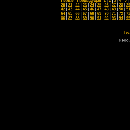
Первая
Предыдущая
1
|
2
|
3
|
4
|
5
|
20
|
21
|
22
|
23
|
24
|
25
|
26
|
27
|
28
|
2
42
|
43
|
44
|
45
|
46
|
47
|
48
|
49
|
50
|
5
64
|
65
|
66
|
67
|
68
|
69
|
70
|
71
|
72
|
7
86
|
87
|
88
|
89
|
90
|
91
|
92
|
93
|
94
|
9
Tec
© 2000