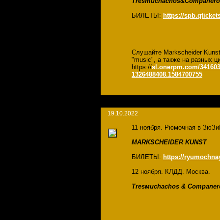
Tresmuchachos&Companero
БИЛЕТЫ:
https://spb.qtick
Слушайте Markscheider Kuns
"music", а также на разных
https://
sl.onerpm.com/341603
1326488408.1584700755
19.10.2022
11 ноября. Рюмочная в ЗюЗи
MARKSCHEIDER KUNST
БИЛЕТЫ:
https://ryumochna
12 ноября. КЛДД. Москва.
Tresмuchachos & Companer