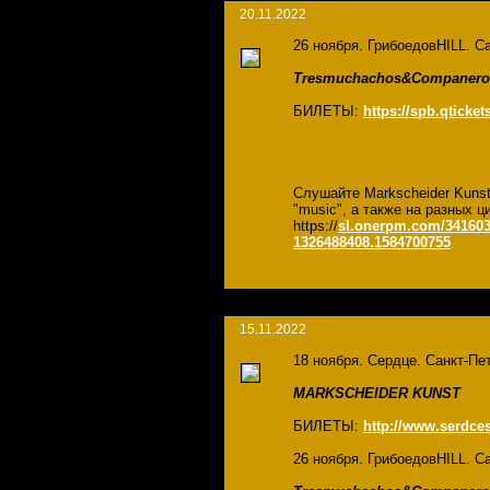
20.11.2022
26 ноября. ГрибоедовHILL. Са
Tresmuchachos&Companero
БИЛЕТЫ:
https://spb.qtick
Слушайте Markscheider Kuns
"music", а также на разных
https://
sl.onerpm.com/341603
1326488408.1584700755
15.11.2022
18 ноября. Сердце. Санкт-Пет
MARKSCHEIDER KUNST
БИЛЕТЫ:
http://www.serdces
26 ноября. ГрибоедовHILL. Са