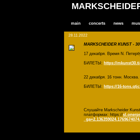
MARKSCHEIDE
main
concerts
news
mus
28.11.2022
MARKSCHEIDER KUNST - 30
17 декабря. Время N. Петербу
БИЛЕТЫ:
https://mkunst30.t
22 декабря. 16 тонн. Москва.
БИЛЕТЫ:
https://16-tons.qti
Слушайте Markscheider Kuns
платформах: https://
sl.oner
_ga=2.136359024.1769674074