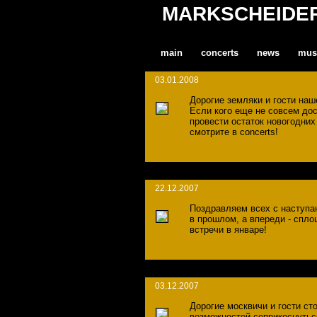
MARKSCHEIDE
main
concerts
news
mus
03.01.2008
Дорогие земляки и гости наше
Если кого еще не совсем до
провести остаток новогодних
смотрите в concerts!
22.12.2007
Поздравляем всех с наступа
в прошлом, а впереди - спло
встречи в январе!
03.12.2007
Дорогие москвичи и гости ст
возможностей соприкоснуться