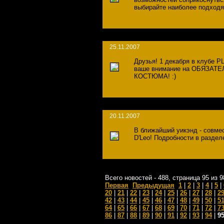
выбирайте наиболее подходя
25.11.2007
Друзья! 1 декабря в клубе
ваше внимание на ОБЯЗА
КОСТЮМА! :)
20.11.2007
В ближайший уикэнд - совме
D'Leo! Подробности в разделе
Всего новостей - 488, страница 95 из 9
Первая
Предыдущая
1
|
2
|
3
|
4
|
5
|
20
|
21
|
22
|
23
|
24
|
25
|
26
|
27
|
28
|
2
42
|
43
|
44
|
45
|
46
|
47
|
48
|
49
|
50
|
5
64
|
65
|
66
|
67
|
68
|
69
|
70
|
71
|
72
|
7
86
|
87
|
88
|
89
|
90
|
91
|
92
|
93
|
94
|
9